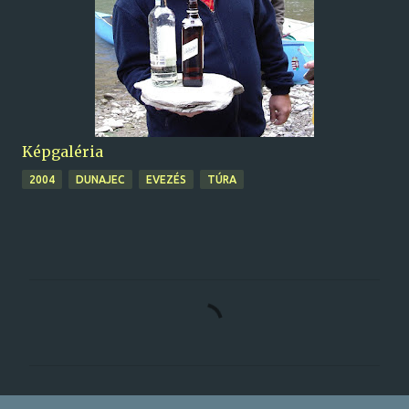
Képgaléria
2004
DUNAJEC
EVEZÉS
TÚRA
M
e
g
j