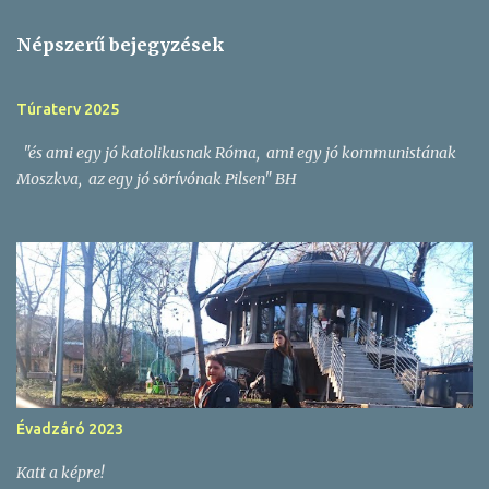
e
g
Népszerű bejegyzések
y
z
Túraterv 2025
é
"és ami egy jó katolikusnak Róma, ami egy jó kommunistának
s
Moszkva, az egy jó sörívónak Pilsen" BH
e
k
Évadzáró 2023
Katt a képre!