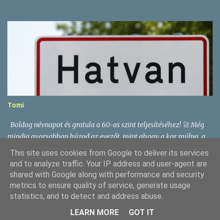
Tomi
Boldog névnapot és gratula a 60-as szint teljesítéséhez! 🚀 Még
mindig gyorsabban húzod az evezőt, mint ahogy a kor múlna, a
bringán lehagysz másokat, és a rumot… nos, azt sosem hagyod
This site uses cookies from Google to deliver its services
magára. 🍹 Maradj ilyen enyhén rumillatú még nagyon sokáig!
and to analyze traffic. Your IP address and user-agent are
Egészségedre – vízen, két keréken és pohárral a kézben! 😄
shared with Google along with performance and security
metrics to ensure quality of service, generate usage
statistics, and to detect and address abuse.
Üzemeltető: Blogger
LEARN MORE
GOT IT