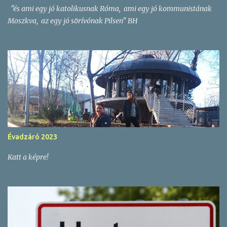
"és ami egy jó katolikusnak Róma, ami egy jó kommunistának
s
Moszkva, az egy jó sörívónak Pilsen" BH
e
k
Évadzáró 2023
Katt a képre!