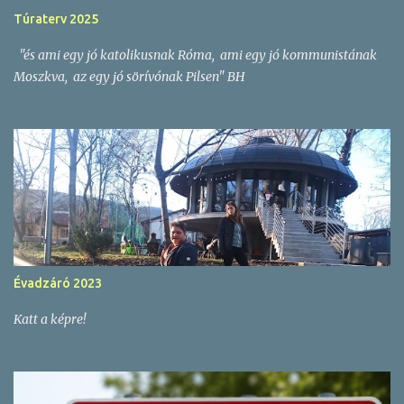
z
Túraterv 2025
é
"és ami egy jó katolikusnak Róma, ami egy jó kommunistának
s
Moszkva, az egy jó sörívónak Pilsen" BH
e
k
Évadzáró 2023
Katt a képre!