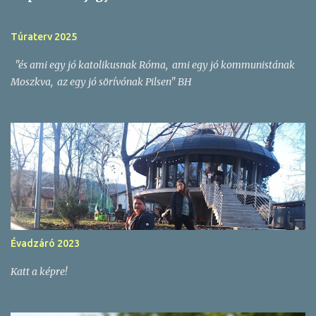
y
z
Túraterv 2025
é
"és ami egy jó katolikusnak Róma, ami egy jó kommunistának
s
Moszkva, az egy jó sörívónak Pilsen" BH
e
k
Évadzáró 2023
Katt a képre!