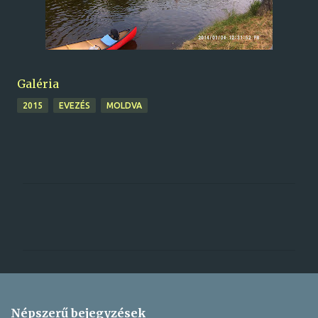
Galéria
2015
EVEZÉS
MOLDVA
M
e
g
j
e
g
Népszerű bejegyzések