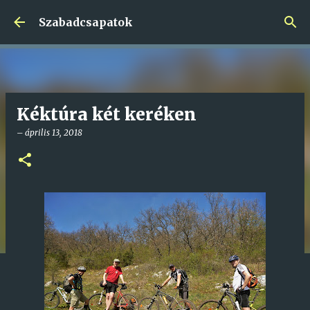
Ugrás a fő tartalomra
Szabadcsapatok
Kéktúra két keréken
–
április 13, 2018