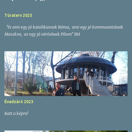
y
z
Túraterv 2025
é
"és ami egy jó katolikusnak Róma, ami egy jó kommunistának
s
Moszkva, az egy jó sörívónak Pilsen" BH
e
k
Évadzáró 2023
Katt a képre!