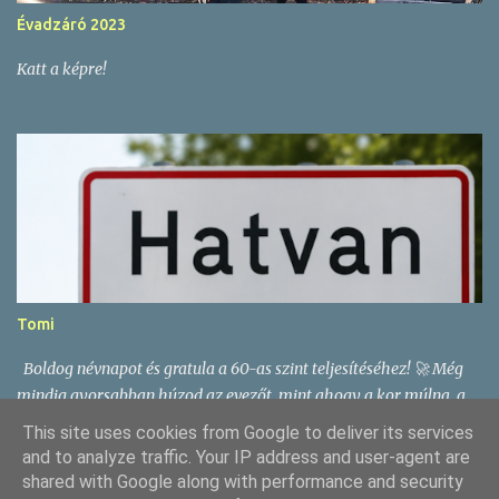
Évadzáró 2023
Katt a képre!
Tomi
Boldog névnapot és gratula a 60-as szint teljesítéséhez! 🚀 Még
mindig gyorsabban húzod az evezőt, mint ahogy a kor múlna, a
bringán lehagysz másokat, és a rumot… nos, azt sosem hagyod
This site uses cookies from Google to deliver its services
magára. 🍹 Maradj ilyen enyhén rumillatú még nagyon sokáig!
and to analyze traffic. Your IP address and user-agent are
Egészségedre – vízen, két keréken és pohárral a kézben! 😄
shared with Google along with performance and security