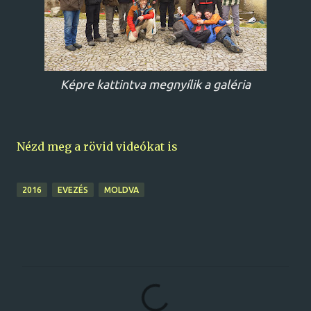
Képre kattintva megnyílik a galéria
Nézd meg a rövid videókat is
2016
EVEZÉS
MOLDVA
M
e