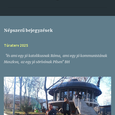
g
j
e
g
Népszerű bejegyzések
y
z
Túraterv 2025
é
"és ami egy jó katolikusnak Róma, ami egy jó kommunistának
s
Moszkva, az egy jó sörívónak Pilsen" BH
e
k