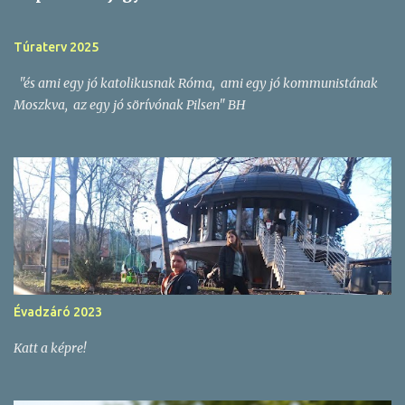
y
z
Túraterv 2025
é
"és ami egy jó katolikusnak Róma, ami egy jó kommunistának
s
Moszkva, az egy jó sörívónak Pilsen" BH
e
k
Évadzáró 2023
Katt a képre!