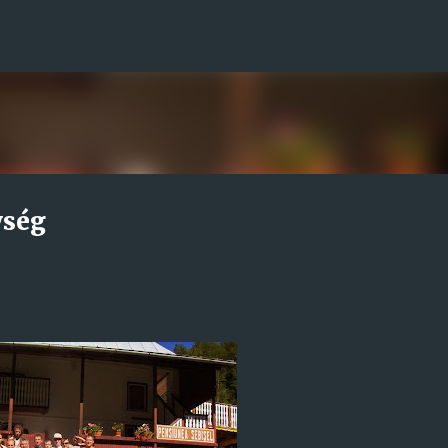
Ugrás a fő tartalomra
ység