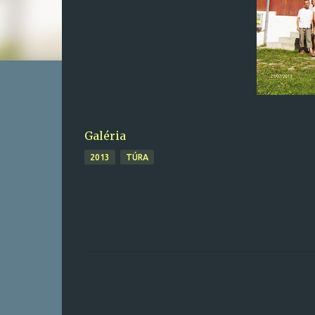
Galéria
2013
TÚRA
M
e
g