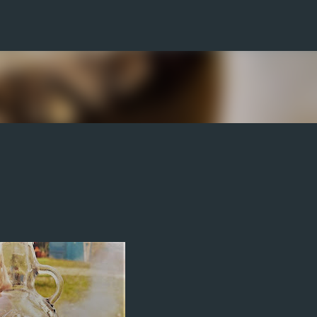
Ugrás a fő tartalomra